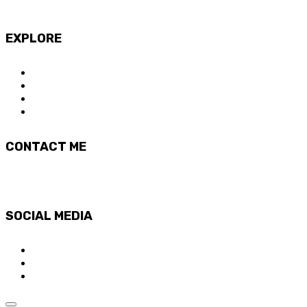
David Biosca
EXPLORE
SOBRE Tribal&Flames
CURSOS ONLINE
SOBRE ANNA DE MAS
T&F CREW
CONTACT ME
hello@tribalandflames.com
SOCIAL MEDIA