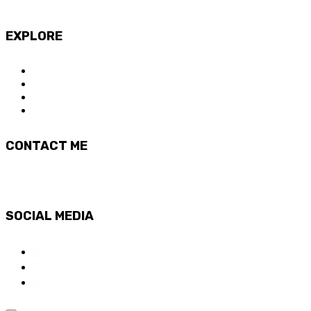
David Biosca
EXPLORE
SOBRE Tribal&Flames
CURSOS ONLINE
SOBRE ANNA DE MAS
T&F CREW
CONTACT ME
hello@tribalandflames.com
SOCIAL MEDIA