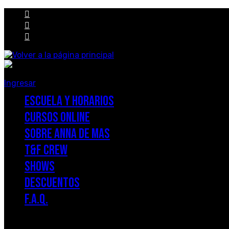
Saltar
al
contenido
Ingresar
ESCUELA Y HORARIOS
CURSOS ONLINE
SOBRE ANNA DE MAS
T&F CREW
SHOWS
DESCUENTOS
F.A.Q.