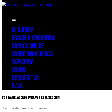
Menu
MI CUENTA
ESCUELA Y HORARIOS
CURSOS ONLINE
SOBRE ANNA DE MAS
T&F CREW
SHOWS
DESCUENTOS
F.A.Q.
Por favor, accede para ver esta sección