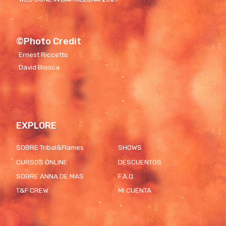
©Photo Credit
Ernest Riccetto
David Biosca
EXPLORE
SOBRE Tribal&Flames
SHOWS
CURSOS ONLINE
DESCUENTOS
SOBRE ANNA DE MAS
F.A.Q.
T&F CREW
MI CUENTA