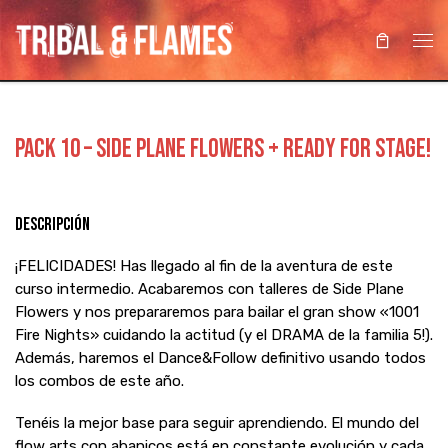
Saltar al contenido
Me
PACK 10 – SIDE PLANE FLOWERS + READY FOR STAGE!
Descripción
¡FELICIDADES! Has llegado al fin de la aventura de este
curso intermedio. Acabaremos con talleres de Side Plane
Flowers y nos prepararemos para bailar el gran show «1001
Fire Nights» cuidando la actitud (y el DRAMA de la familia 5!).
Además, haremos el Dance&Follow definitivo usando todos
los combos de este año.
Tenéis la mejor base para seguir aprendiendo. El mundo del
flow arts con abanicos está en constante evolución y cada