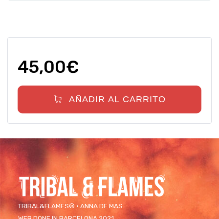
45,00
€
AÑADIR AL CARRITO
TRIBAL&FLAMES® · ANNA DE MAS
WEB DONE IN BARCELONA 2021