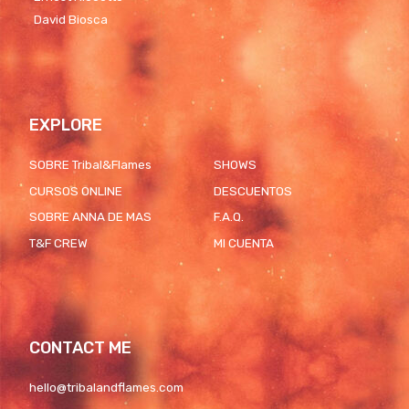
David Biosca
EXPLORE
SOBRE Tribal&Flames
SHOWS
CURSOS ONLINE
DESCUENTOS
SOBRE ANNA DE MAS
F.A.Q.
T&F CREW
MI CUENTA
CONTACT ME
hello@tribalandflames.com