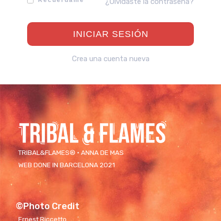
Recuérdame
¿Olvidaste la contraseña?
Crea una cuenta nueva
TRIBAL&FLAMES® · ANNA DE MAS
WEB DONE IN BARCELONA 2021
©Photo Credit
Ernest Riccetto