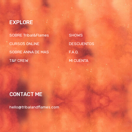
EXPLORE
SOBRE Tribal&Flames
SHOWS
CURSOS ONLINE
DESCUENTOS
SOBRE ANNA DE MAS
F.A.Q.
T&F CREW
MI CUENTA
CONTACT ME
hello@tribalandflames.com