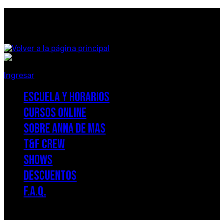
Saltar
al
contenido
Ingresar
ESCUELA Y HORARIOS
CURSOS ONLINE
SOBRE ANNA DE MAS
T&F CREW
SHOWS
DESCUENTOS
F.A.Q.