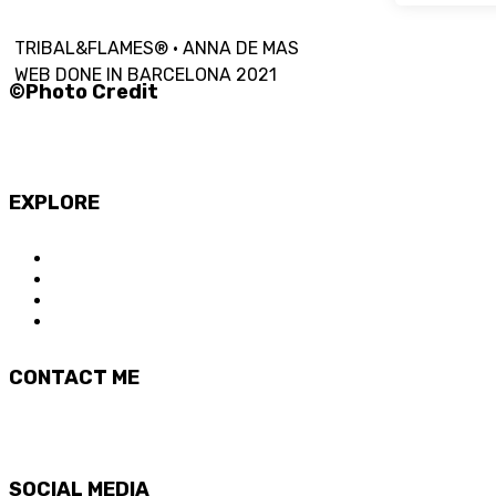
TRIBAL&FLAMES® · ANNA DE MAS
WEB DONE IN BARCELONA 2021
©Photo Credit
Ernest Riccetto
David Biosca
EXPLORE
SOBRE Tribal&Flames
CURSOS ONLINE
SOBRE ANNA DE MAS
T&F CREW
CONTACT ME
hello@tribalandflames.com
SOCIAL MEDIA