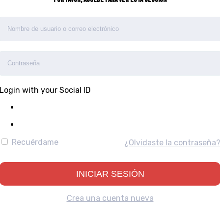
Login with your Social ID
Recuérdame
¿Olvidaste la contraseña
Crea una cuenta nueva