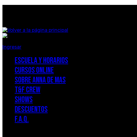
Saltar
al
contenido
Ingresar
ESCUELA Y HORARIOS
CURSOS ONLINE
SOBRE ANNA DE MAS
T&F CREW
SHOWS
DESCUENTOS
F.A.Q.