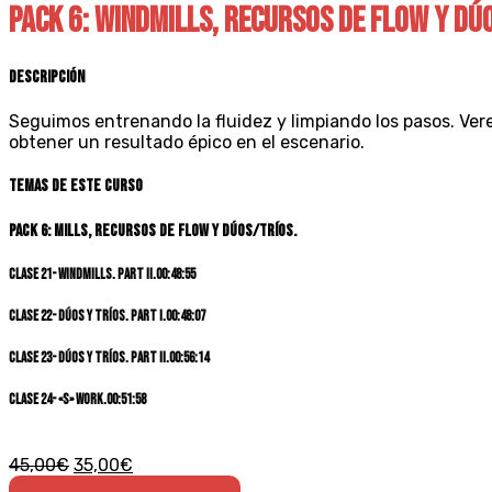
PACK 6: WINDMILLS, RECURSOS DE FLOW Y DÚ
Descripción
Seguimos entrenando la fluidez y limpiando los pasos. Ve
obtener un resultado épico en el escenario.
Temas de este curso
PACK 6: MILLS, RECURSOS DE FLOW Y DÚOS/TRÍOS.
CLASE 21- Windmills. Part II.
00:48:55
CLASE 22- Dúos y Tríos. Part I.
00:48:07
CLASE 23- Dúos y Tríos. Part II.
00:56:14
CLASE 24- «S» Work.
00:51:58
45,00
€
35,00
€