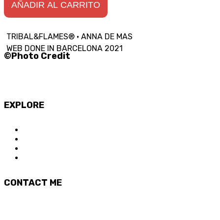
AÑADIR AL CARRITO
TRIBAL&FLAMES® · ANNA DE MAS
WEB DONE IN BARCELONA 2021
©Photo Credit
Ernest Riccetto
David Biosca
EXPLORE
SOBRE Tribal&Flames
CURSOS ONLINE
SOBRE ANNA DE MAS
T&F CREW
CONTACT ME
hello@tribalandflames.com