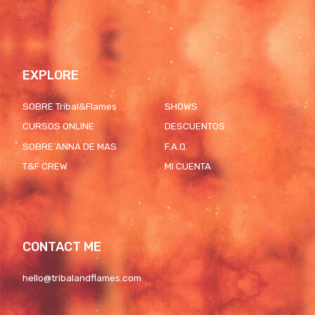
EXPLORE
SOBRE Tribal&Flames
SHOWS
CURSOS ONLINE
DESCUENTOS
SOBRE ANNA DE MAS
F.A.Q.
T&F CREW
MI CUENTA
CONTACT ME
hello@tribalandflames.com