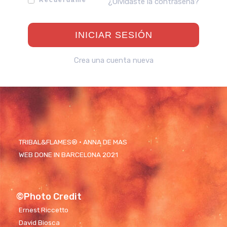
Recuérdame
¿Olvidaste la contraseña?
Crea una cuenta nueva
TRIBAL&FLAMES® · ANNA DE MAS
WEB DONE IN BARCELONA 2021
©Photo Credit
Ernest Riccetto
David Biosca