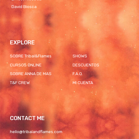
David Biosca
EXPLORE
SOBRE Tribal&Flames
SHOWS
CURSOS ONLINE
DESCUENTOS
SOBRE ANNA DE MAS
F.A.Q.
T&F CREW
MI CUENTA
CONTACT ME
hello@tribalandflames.com