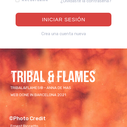
Recuérdame
¿Olvidaste la contraseña?
Crea una cuenta nueva
TRIBAL&FLAMES® · ANNA DE MAS
WEB DONE IN BARCELONA 2021
©Photo Credit
Ernest Riccetto