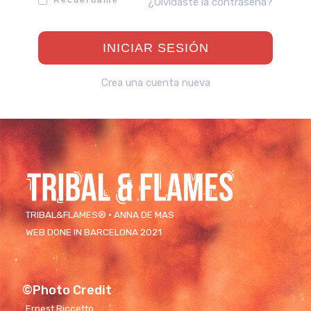
Recuérdame
¿Olvidaste la contraseña?
Crea una cuenta nueva
TRIBAL&FLAMES® · ANNA DE MAS
WEB DONE IN BARCELONA 2021
©Photo Credit
Ernest Riccetto