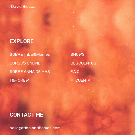
David Biosca
EXPLORE
SOBRE Tribal&Flames
SHOWS
CURSOS ONLINE
DESCUENTOS
SOBRE ANNA DE MAS
F.A.Q.
T&F CREW
MI CUENTA
CONTACT ME
hello@tribalandflames.com