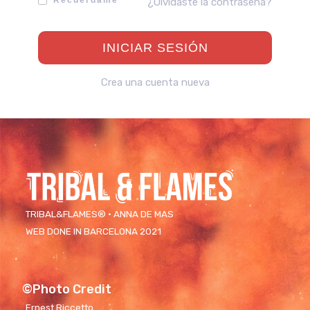
Recuérdame
¿Olvidaste la contraseña?
Crea una cuenta nueva
TRIBAL&FLAMES® · ANNA DE MAS
WEB DONE IN BARCELONA 2021
©Photo Credit
Ernest Riccetto