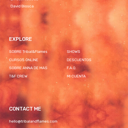
David Biosca
EXPLORE
SOBRE Tribal&Flames
SHOWS
CURSOS ONLINE
DESCUENTOS
SOBRE ANNA DE MAS
F.A.Q.
T&F CREW
MI CUENTA
CONTACT ME
hello@tribalandflames.com