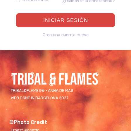
Recuérdame
¿Olvidaste la contraseña?
Crea una cuenta nueva
TRIBAL&FLAMES® · ANNA DE MAS
WEB DONE IN BARCELONA 2021
©Photo Credit
Ernest Riccetto