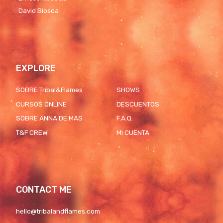
David Biosca
EXPLORE
SOBRE Tribal&Flames
SHOWS
CURSOS ONLINE
DESCUENTOS
SOBRE ANNA DE MAS
F.A.Q.
T&F CREW
MI CUENTA
CONTACT ME
hello@tribalandflames.com