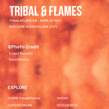
TRIBAL&FLAMES® · ANNA DE MAS
WEB DONE IN BARCELONA 2021
©Photo Credit
Ernest Riccetto
David Biosca
EXPLORE
SOBRE Tribal&Flames
SHOWS
CURSOS ONLINE
DESCUENTOS