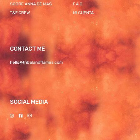
SOBRE ANNA DE MAS
F.A.Q.
T&F CREW
MI CUENTA
CONTACT ME
hello@tribalandflames.com
SOCIAL MEDIA