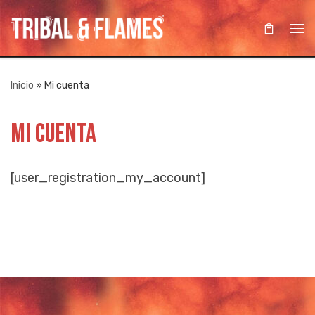
Saltar al contenido
Me
Inicio
»
Mi cuenta
Mi cuenta
[user_registration_my_account]