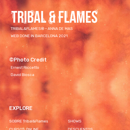
TRIBAL&FLAMES® · ANNA DE MAS
WEB DONE IN BARCELONA 2021
©Photo Credit
Ernest Riccetto
David Biosca
EXPLORE
SOBRE Tribal&Flames
SHOWS
CURSOS ONLINE
DESCUENTOS