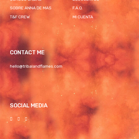
SOBRE ANNA DE MAS
F.A.Q.
T&F CREW
MI CUENTA
CONTACT ME
hello@tribalandflames.com
SOCIAL MEDIA