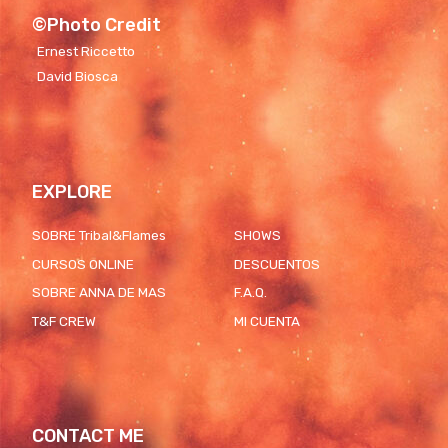
©Photo Credit
Ernest Riccetto
David Biosca
EXPLORE
SOBRE Tribal&Flames
SHOWS
CURSOS ONLINE
DESCUENTOS
SOBRE ANNA DE MAS
F.A.Q.
T&F CREW
MI CUENTA
CONTACT ME